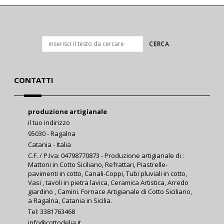
CONTATTI
produzione artigianale
il tuo indirizzo
95030 - Ragalna
Catania - Italia
C.F. / P.Iva: 04798770873 - Produzione artigianale di :
Mattoni in Cotto Siciliano, Refrattari, Piastrelle-
pavimenti in cotto, Canali-Coppi, Tubi pluviali in cotto,
Vasi , tavoli in pietra lavica, Ceramica Artistica, Arredo
giardino , Camini. Fornace Artigianale di Cotto Siciliano,
a Ragalna, Catania in Sicilia.
Tel: 3381763468
info@cottodelia.it