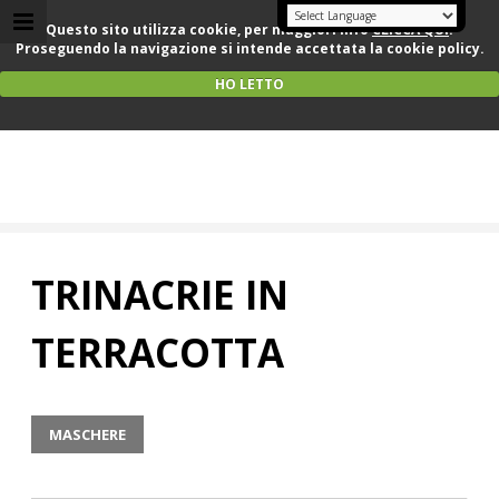
Questo sito utilizza cookie, per maggiori info
CLICCA QUI
.
Proseguendo la navigazione si intende accettata la cookie policy.
HO LETTO
Text Logo
Subtext Logo
TRINACRIE IN
TERRACOTTA
MASCHERE