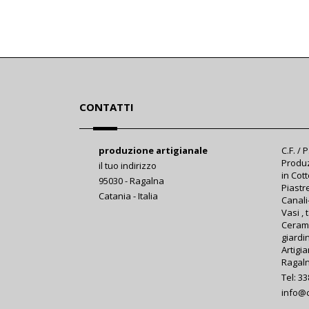
CONTATTI
produzione artigianale
C.F. / 
Produz
il tuo indirizzo
in Cott
95030 - Ragalna
Piastre
Catania - Italia
Canali-
Vasi , 
Cerami
giardi
Artigia
Ragalna
Tel: 3
info@c