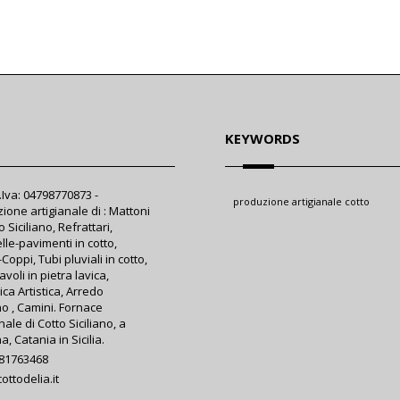
KEYWORDS
P.Iva: 04798770873 -
produzione artigianale cotto
ione artigianale di : Mattoni
o Siciliano, Refrattari,
lle-pavimenti in cotto,
Coppi, Tubi pluviali in cotto,
tavoli in pietra lavica,
ca Artistica, Arredo
no , Camini. Fornace
nale di Cotto Siciliano, a
, Catania in Sicilia.
381763468
ottodelia.it