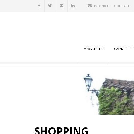
INFO@COTTODELIA.IT
Text Logo
Subtext Logo
MASCHERE
CANALI E 
SHOPPING