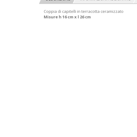
Coppia di capitelli in terracotta ceramizzato
Misure h 16 cm x l 26 cm