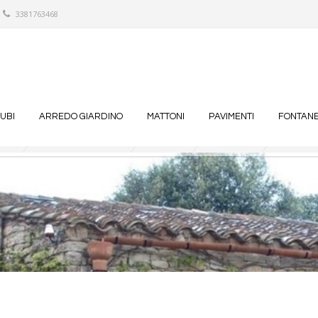
3381763468
TUBI
ARREDO GIARDINO
MATTONI
PAVIMENTI
FONTANE