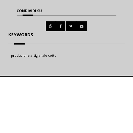
CONDIVIDI SU
KEYWORDS
produzione artigianale cotto
C.F. / P.Iva: 04798770873 - Produzione artigianale di : Mattoni in Cotto Siciliano, 